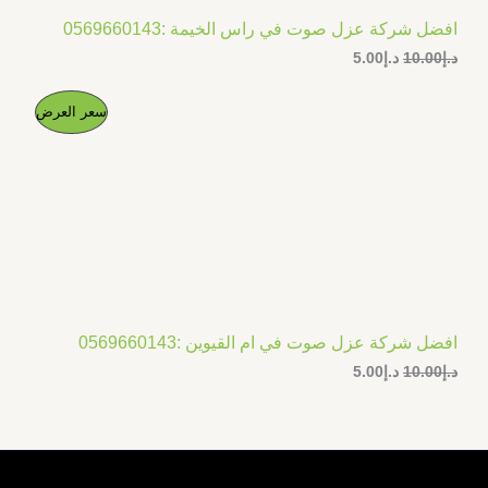
افضل شركة عزل صوت في راس الخيمة :0569660143
د.إ
10.00
د.إ
5.00
ا
ا
م
سعر العرض
ل
ل
س
س
ن
ع
ع
ر
ر
ت
ا
ا
ل
ل
ج
أ
ح
ص
ا
م
ل
ل
ي
ي
خ
ه
ه
و
و
افضل شركة عزل صوت في ام القيوين :0569660143
ف
:
:
د.إ
10.00
د.إ
5.00
د
د
.
.
ض
إ
إ
5
1
.
0
0
.