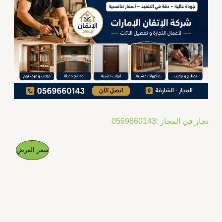
نجار في المجاز :0569660143
ا
ا
م
سعر العرض
ل
ل
س
س
ن
ع
ع
ر
ر
ت
ا
ا
ل
ل
ج
أ
ح
ص
ا