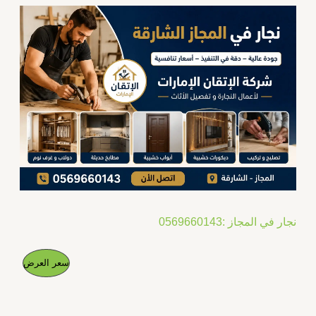
نجار في المجاز :0569660143
ا
ا
م
سعر العرض
ل
ل
س
س
ن
ع
ع
ر
ر
ت