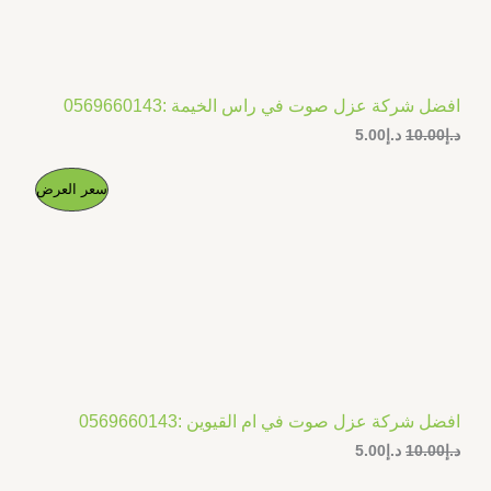
افضل شركة عزل صوت في راس الخيمة :0569660143
د.إ
10.00
د.إ
5.00
ا
ا
م
سعر العرض
ل
ل
س
س
ن
ع
ع
ر
ر
ت
ا
ا
ل
ل
ج
أ
ح
ص
ا
م
ل
ل
ي
ي
خ
ه
ه
و
و
افضل شركة عزل صوت في ام القيوين :0569660143
ف
:
:
د.إ
10.00
د.إ
5.00
د
د
.
.
ض