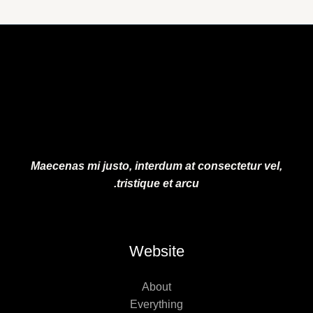
إ
إ
5
1
.
0
0
.
0
0
.
0
.
Maecenas mi justo, interdum at consectetur vel,
tristique et arcu.
Website
About
Everything