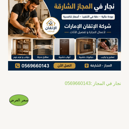
نجار في المجاز :0569660143
ا
ا
م
سعر العرض
ل
ل
س
س
ن
ع
ع
ر
ر
ت
ا
ا