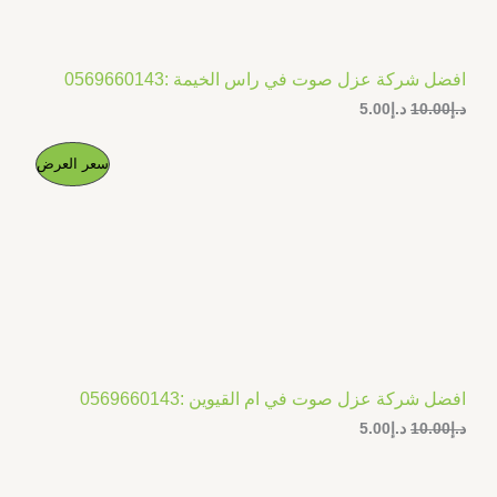
افضل شركة عزل صوت في راس الخيمة :0569660143
د.إ
10.00
د.إ
5.00
ا
ا
م
سعر العرض
ل
ل
س
س
ن
ع
ع
ر
ر
ت
ا
ا
ل
ل
ج
أ
ح
ص
ا
م
ل
ل
ي
ي
خ
ه
ه
و
و
افضل شركة عزل صوت في ام القيوين :0569660143
ف
:
:
د.إ
10.00
د.إ
5.00
د
د
.
.
ض
إ
إ