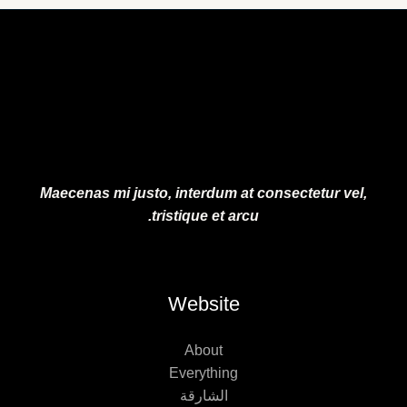
5
1
.
0
0
.
0
0
.
0
.
Maecenas mi justo, interdum at consectetur vel,
tristique et arcu.
Website
About
Everything
الشارقة