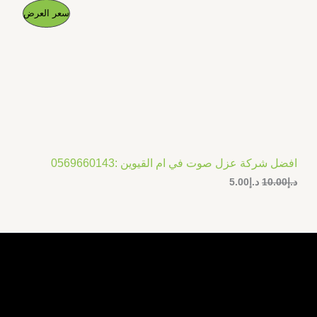
ا
ا
م
سعر العرض
ل
ل
س
س
ن
ع
ع
ر
ر
ت
ا
ا
ل
ل
ج
أ
ح
ص
ا
م
ل
ل
ي
ي
خ
ه
ه
و
و
افضل شركة عزل صوت في ام القيوين :0569660143
ف
:
:
د.إ
10.00
د.إ
5.00
د
د
.
.
ض
إ
إ
5
1
.
0
0
.
0
0
.
0
.