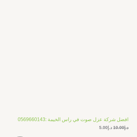
د
د
.
.
ض
إ
إ
5
1
.
0
0
.
0
0
.
0
.
افضل شركة عزل صوت في راس الخيمة :0569660143
د.إ
10.00
د.إ
5.00