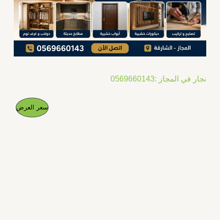
نجار في المجاز :0569660143
ا
ا
م
سعر العرض
ل
ل
س
س
ن
ع
ع
ر
ر
ت
ا
ا
ل
ل
ج
أ
ح
ص
ا
م
ل
ل
ي
ي
خ
ه
ه
و
و
ف
:
: