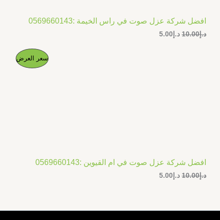
افضل شركة عزل صوت في راس الخيمة :0569660143
د.إ
10.00
د.إ
5.00
ا
ا
م
سعر العرض
ل
ل
س
س
ن
ع
ع
ر
ر
ت
ا
ا
ل
ل
ج
أ
ح
ص
ا
م
ل
ل
ي
ي
خ
ه
ه
و
و
افضل شركة عزل صوت في ام القيوين :0569660143
ف
:
:
د.إ
10.00
د.إ
5.00
د
د
.
.
ض
إ
إ
5
1
.
0