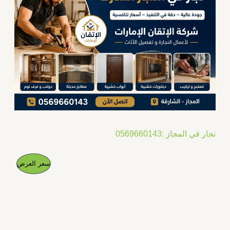
نجار في المجاز :0569660143
ا
ا
م
سعر العرض
ل
ل
س
س
ن
ع
ع
ر
ر
ت
ا
ا
ل
ل
ج
أ
ح