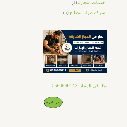
خدمات النجارة
1
شركة صيانة مطابخ
5
نجار في المجاز :0569660143
ا
ا
م
سعر العرض
ل
ل
س
س
ن
ع
ع
ر
ر
ت
ا
ا