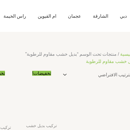
دبي
الشارقة
عجمان
ام القيوين
راس الخيمة
يسية
/ منتجات تحت الوسم “بديل خشب مقاوم للرطوبة”
ل خشب مقاوم للرطوبة
السعر
السعر
تخفيضات!
تخف
الأصلي
الحالي
هو:
هو:
د.إ10.00.
د.إ5.00.
تركيب بديل خشب
تركيب