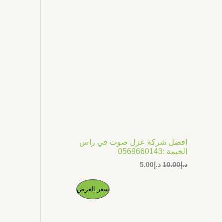
ل
ل
ج
أ
ح
ص
ا
م
ل
ل
ي
ي
خ
ه
ه
و
و
ف
:
:
د
د
.
.
ض
إ
إ
5
1
.
0
0
.
0
0
.
0
افضل شركة عزل صوت في راس
.
الخيمة :0569660143
د.إ
10.00
د.إ
5.00
ا
ا
م
سعر العرض
ل
ل
س
س
ن
ع
ع