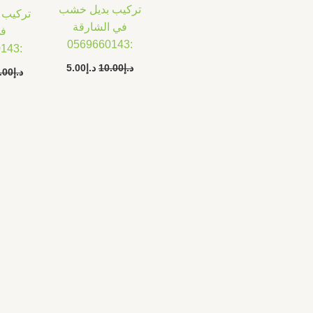
تركيب بديل خشب
تركيب 
في الشارقة
في
:0569660143
:0569660143
د.إ
10.00
د.إ
5.00
د.إ
.00