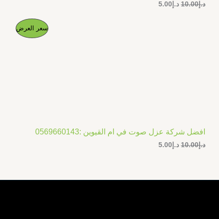
د.إ
10.00
د.إ
5.00
ا
ا
م
سعر العرض
ل
ل
س
س
ن
ع
ع
ر
ر
ت
ا
ا
ل
ل
ج
أ
ح
ص
ا
م
ل
ل
ي
ي
خ
ه
ه
و
و
افضل شركة عزل صوت في ام القيوين :0569660143
ف
:
:
د.إ
10.00
د.إ
5.00
د
د
.
.
ض
إ
إ
5
1
.
0
0
.
0
0
.
0