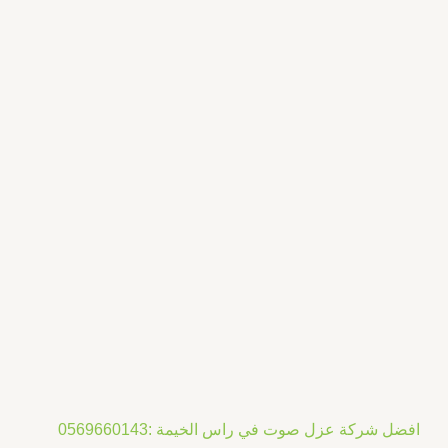
ه
ه
و
و
ف
:
:
د
د
.
.
ض
إ
إ
5
1
.
0
0
.
0
0
.
0
.
افضل شركة عزل صوت في راس الخيمة :0569660143