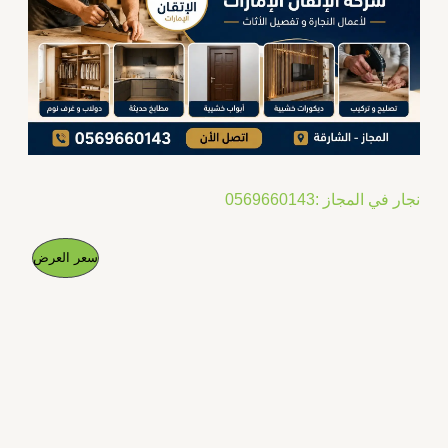
نجار في المجاز :0569660143
ا
ا
م
سعر العرض
ل
ل
س
س
ن
ع
ع
ر
ر
ت
ا
ا
ل
ل
ج
أ
ح
ص
ا
م
ل
ل
ي
ي
خ