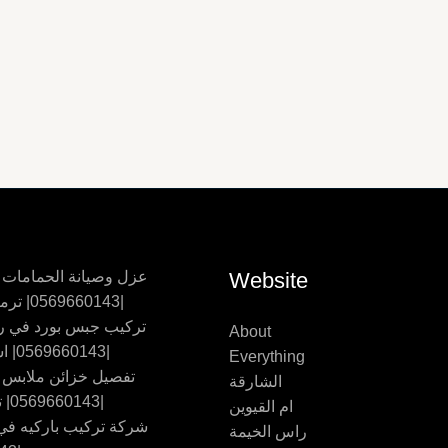
Website
عزل وصيانة الحمامات
|0569660143| ترميم حمامات
تركيب جبس بورد في ر
About
|0569660143| اسقف جبس
Everything
تفصيل خزائن ملابس
الشارقة
|0569660143| تفصيل اثاث
ام القيوين
شركة تركيب باركيه في 
راس الخيمة