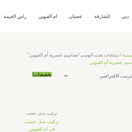
دبي
الشارقة
عجمان
ام القيوين
راس الخيمة
يسية
/ منتجات تحت الوسم “تصاميم عصرية أم القيوين”
ميم عصرية أم القيوين
السعر
السعر
تخفيضات!
الأصلي
الحالي
هو:
هو:
د.إ10.00.
د.إ5.00.
تركيب بديل خشب
تركيب بديل خشب
في ام القيوين