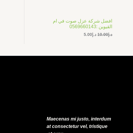
ر
ر
ت
ا
ا
ل
ل
ج
أ
ح
افضل شركة عزل صوت في ام
ص
ا
م
القيوين :0569660143
ل
ل
ي
ي
د.إ
10.00
د.إ
5.00
خ
ه
ه
و
و
ف
:
:
د
د
.
.
ض
إ
إ
5
1
.
0
0
.
0
0
.
0
.
Maecenas mi justo, interdum
at consectetur vel, tristique