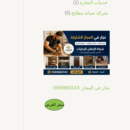
خدمات النجارة
1
شركة صيانة مطابخ
5
نجار في المجاز :0569660143
ا
ا
م
سعر العرض
ل
ل
س
س
ن
ع
ع
ر
ر
ت
ا
ا