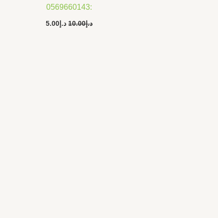
:0569660143
د.إ
10.00
د.إ
5.00