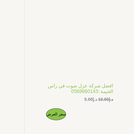
ل
ل
ج
أ
ح
ص
ا
م
ل
ل
ي
ي
خ
ه
ه
و
و
ف
:
:
د
د
.
.
ض
إ
إ
5
1
.
0
0
.
0
0
.
0
افضل شركة عزل صوت في راس
.
الخيمة :0569660143
د.إ
10.00
د.إ
5.00
ا
ا
م
سعر العرض
ل
ل
س
س
ن
ع
ع