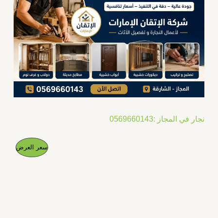
نجار في المجاز :0569660143
ا
ا
م
سعر العرض
ل
ل
س
س
ن
ع
ع
ر
ر
ت
ا
ا
ل
ل
ج
أ
ح
ص
ا