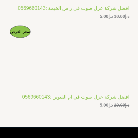
افضل شركة عزل صوت في راس الخيمة :0569660143
د.إ
10.00
د.إ
5.00
ا
ا
م
سعر العرض
ل
ل
س
س
ن
ع
ع
ر
ر
ت
ا
ا
ل
ل
ج
أ
ح
ص
ا
م
ل
ل
ي
ي
خ
ه
ه
و
و
افضل شركة عزل صوت في ام القيوين :0569660143
ف
:
:
د.إ
10.00
د.إ
5.00
د
د
.
.
ض
إ
إ
5
1
.
0
0
.