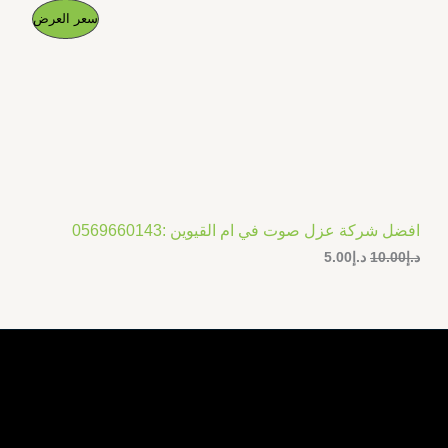
ا
ا
م
سعر العرض
ل
ل
س
س
ن
ع
ع
ر
ر
ت
ا
ا
ل
ل
ج
أ
ح
ص
ا
م
ل
ل
ي
ي
خ
ه
ه
و
و
افضل شركة عزل صوت في ام القيوين :0569660143
ف
:
:
د.إ
10.00
د.إ
5.00
د
د
.
.
ض
إ
إ
5
1
.
0
0
.
0
0
.
0
.