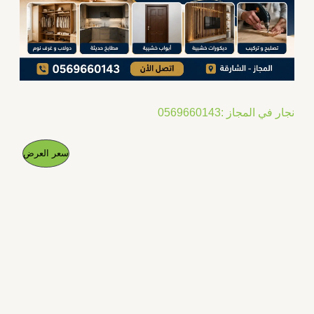
نجار في المجاز :0569660143
ا
ا
م
سعر العرض
ل
ل
س
س
ن
ع
ع
ر
ر
ت
ا
ا
ل
ل
ج
أ
ح
ص
ا
م
ل
ل
ي
ي
خ
ه
ه
و
و
ف
:
: