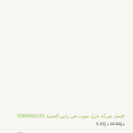
د
د
.
.
ض
إ
إ
5
1
.
0
0
.
0
0
.
0
.
افضل شركة عزل صوت في راس الخيمة :0569660143
د.إ
10.00
د.إ
5.00