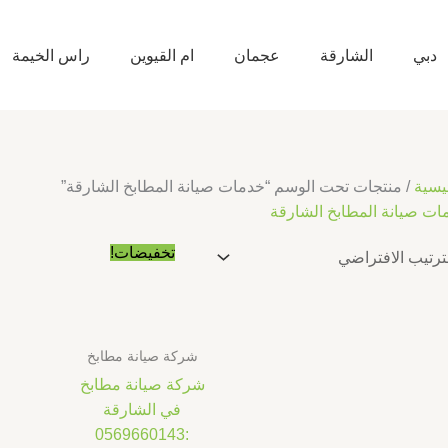
دبي
الشارقة
عجمان
ام القيوين
راس الخيمة
يسية
/ منتجات تحت الوسم “خدمات صيانة المطابخ الشارقة”
ات صيانة المطابخ الشارقة
السعر
السعر
تخفيضات!
الأصلي
الحالي
هو:
هو:
د.إ10.00.
د.إ5.00.
شركة صيانة مطابخ
شركة صيانة مطابخ
في الشارقة
:0569660143