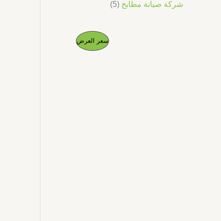
شركة صيانة مطابخ
5
ا
ا
م
سعر العرض
ل
ل
س
س
ن
ع
ع
ر
ر
ت
ا
ا
ل
ل
ج
أ
ح
ص
ا
م
ل
ل
ي
ي
خ
ه
ه
و
و
ف
:
:
د
د
.
.
ض
إ
إ
5
1
.
0
0
.
0
0