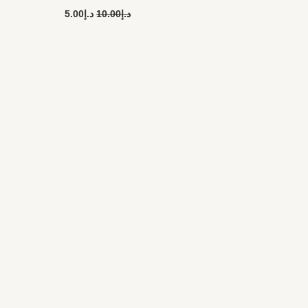
د.إ
10.00
د.إ
5.00