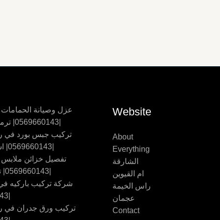
Website
عزل وصيانة الحمامات
|0569660143| ترميم حمامات
تركيب جبس بورد في ر
About
|0569660143| اسقف جبس
Everything
تفصيل خزائن ملابس
الشارقة
|0569660143| تفصيل اثاث
ام القيوين
شركة تركيب باركيه في 
راس الخيمة
|0569660143
عجمان
تركيب ورق جدران في ر
Contact