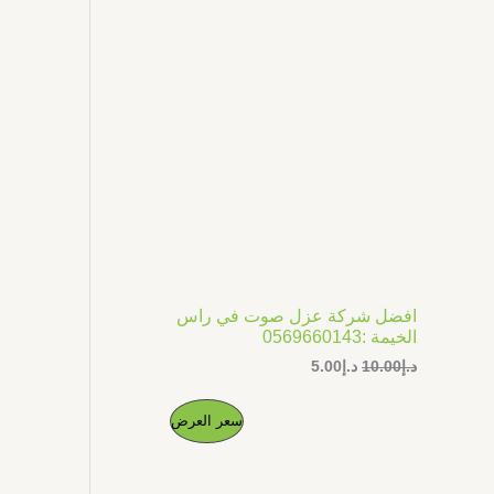
ل
ل
ج
أ
ح
ص
ا
م
ل
ل
ي
ي
خ
ه
ه
و
و
ف
:
:
د
د
.
.
ض
إ
إ
5
1
.
0
0
.
0
0
.
0
افضل شركة عزل صوت في راس
.
الخيمة :0569660143
د.إ
10.00
د.إ
5.00
ا
ا
م
سعر العرض
ل
ل
س
س
ن
ع
ع