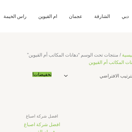
دبي
الشارقة
عجمان
ام القيوين
راس الخيمة
يسية
/ منتجات تحت الوسم “دهانات المكاتب أم القيوين”
ات المكاتب أم القيوين
السعر
السعر
تخفيضات!
الأصلي
الحالي
هو:
هو:
د.إ10.00.
د.إ5.00.
افضل شركة اصباغ
افضل شركة اصباغ
في ام القيوين