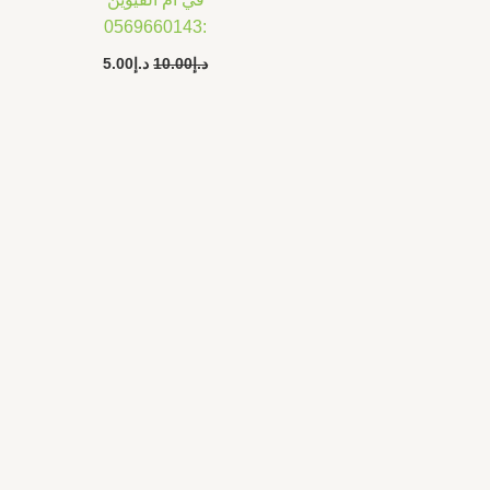
:0569660143
د.إ
10.00
د.إ
5.00