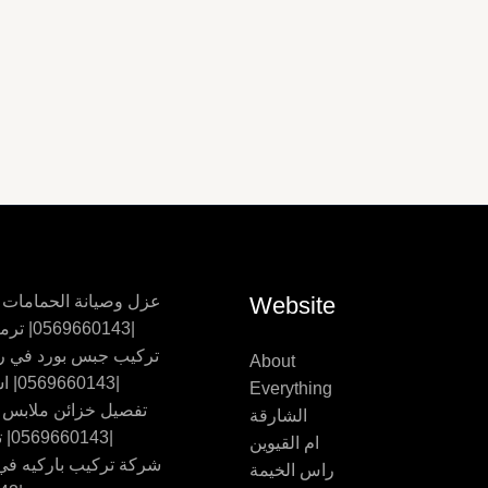
Website
عزل وصيانة الحمامات
|0569660143| ترميم حمامات
تركيب جبس بورد في ر
About
|0569660143| اسقف جبس
Everything
تفصيل خزائن ملابس
الشارقة
|0569660143| تفصيل اثاث
ام القيوين
شركة تركيب باركيه في 
راس الخيمة