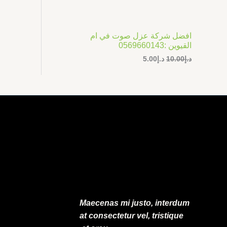
ر
ر
ت
ا
ا
ل
ل
ج
أ
ح
افضل شركة عزل صوت في ام
ص
ا
م
القيوين :0569660143
ل
ل
ي
ي
د.إ
10.00
د.إ
5.00
خ
ه
ه
و
و
ف
:
:
د
د
.
.
ض
إ
إ
5
1
.
0
0
.
0
0
.
0
.
Maecenas mi justo, interdum
at consectetur vel, tristique