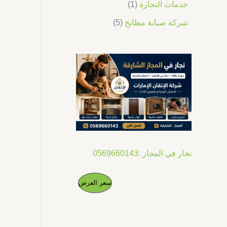
خدمات النجارة
1
شركة صيانة مطابخ
5
نجار في المجاز :0569660143
ا
ا
م
سعر العرض
ل
ل
س
س
ن
ع
ع
ر
ر
ت
ا
ا