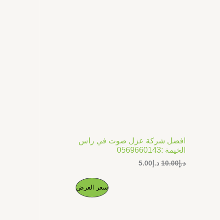
ل
ل
ج
أ
ح
ص
ا
م
ل
ل
ي
ي
خ
ه
ه
و
و
ف
:
:
د
د
.
.
ض
إ
إ
5
1
.
0
0
.
0
0
.
0
افضل شركة عزل صوت في راس
.
الخيمة :0569660143
د.إ
10.00
د.إ
5.00
ا
ا
م
سعر العرض
ل
ل
س
س
ن
ع
ع