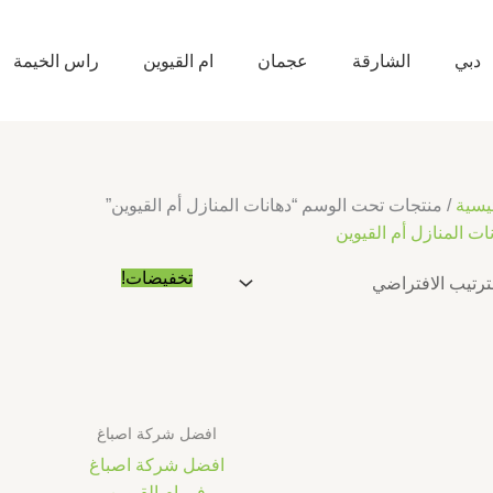
دبي
الشارقة
عجمان
ام القيوين
راس الخيمة
يسية
/ منتجات تحت الوسم “دهانات المنازل أم القيوين”
ات المنازل أم القيوين
السعر
السعر
تخفيضات!
الأصلي
الحالي
هو:
هو:
د.إ10.00.
د.إ5.00.
افضل شركة اصباغ
افضل شركة اصباغ
في ام القيوين