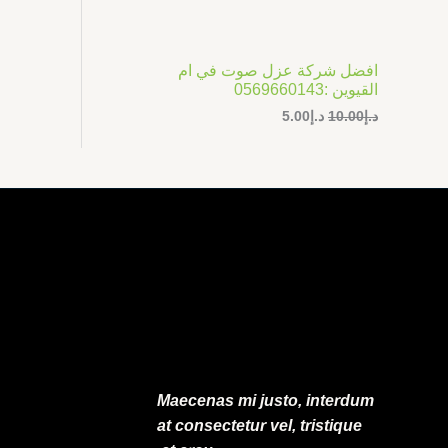
ر
ر
ت
ا
ا
ل
ل
ج
أ
ح
افضل شركة عزل صوت في ام
ص
ا
م
القيوين :0569660143
ل
ل
ي
ي
د.إ
10.00
د.إ
5.00
خ
ه
ه
و
و
ف
:
:
د
د
.
.
ض
إ
إ
5
1
.
0
0
.
0
0
.
0
.
Maecenas mi justo, interdum
at consectetur vel, tristique