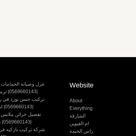
Website
عزل وصيانة الحمامات
|0569660143| ترميم حمامات
تركيب جبس بورد في ر
About
|0569660143| اسقف جبس
Everything
تفصيل خزائن ملابس
الشارقة
|0569660143| تفصيل اثاث
ام القيوين
شركة تركيب باركيه في 
راس الخيمة