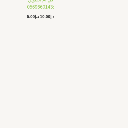
:0569660143
د.إ
10.00
د.إ
5.00