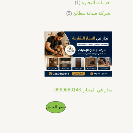
خدمات النجارة
1
شركة صيانة مطابخ
5
نجار في المجاز :0569660143
ا
ا
م
سعر العرض
ل
ل
س
س
ن
ع
ع
ر
ر
ت
ا
ا