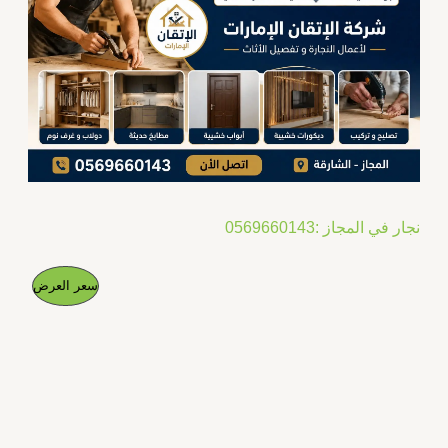
نجار في المجاز :0569660143
ا
ا
م
سعر العرض
ل
ل
س
س
ن
ع
ع
ر
ر
ت
ا
ا
ل
ل
ج
أ
ح
ص
ا
م
ل
ل