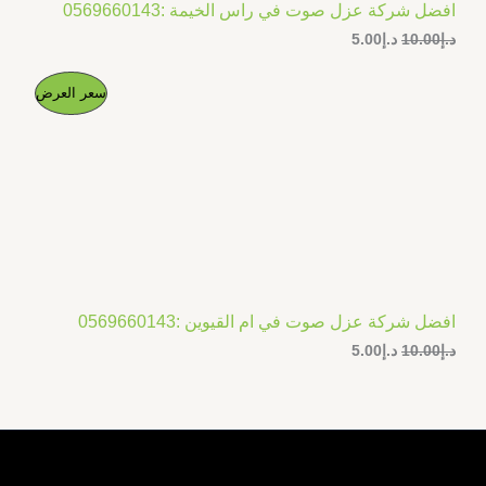
افضل شركة عزل صوت في راس الخيمة :0569660143
د.إ
10.00
د.إ
5.00
ا
ا
م
سعر العرض
ل
ل
س
س
ن
ع
ع
ر
ر
ت
ا
ا
ل
ل
ج
أ
ح
ص
ا
م
ل
ل
ي
ي
خ
ه
ه
و
و
افضل شركة عزل صوت في ام القيوين :0569660143
ف
:
:
د.إ
10.00
د.إ
5.00
د
د
.
.
ض
إ
إ
5
1
.
0
0
.
0
0