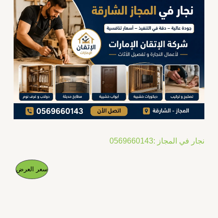
نجار في المجاز :0569660143
ا
ا
م
سعر العرض
ل
ل
س
س
ن
ع
ع
ر
ر
ت
ا
ا