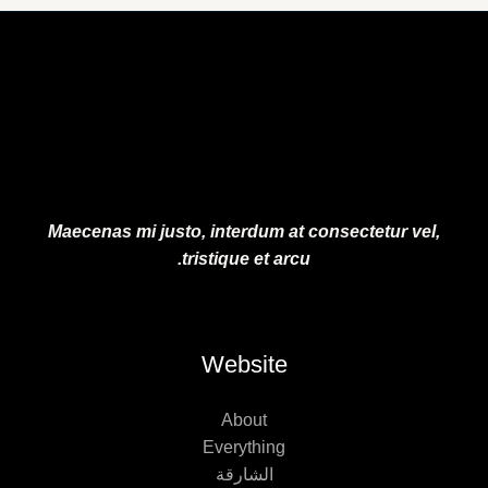
5
1
.
0
0
.
0
0
.
0
.
Maecenas mi justo, interdum at consectetur vel,
tristique et arcu.
Website
About
Everything
الشارقة