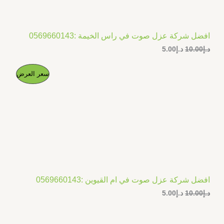
افضل شركة عزل صوت في راس الخيمة :0569660143
د.إ
10.00
د.إ
5.00
ا
ا
م
سعر العرض
ل
ل
س
س
ن
ع
ع
ر
ر
ت
ا
ا
ل
ل
ج
أ
ح
ص
ا
م
ل
ل
ي
ي
خ
ه
ه
و
و
افضل شركة عزل صوت في ام القيوين :0569660143
ف
:
:
د.إ
10.00
د.إ
5.00
د
د
.
.
ض
إ
إ