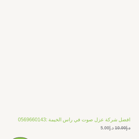
د
د
.
.
ض
إ
إ
5
1
.
0
0
.
0
0
.
0
.
افضل شركة عزل صوت في راس الخيمة :0569660143
د.إ
10.00
د.إ
5.00