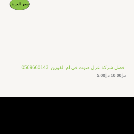
ا
ا
م
سعر العرض
ل
ل
س
س
ن
ع
ع
ر
ر
ت
ا
ا
ل
ل
ج
أ
ح
ص
ا
م
ل
ل
ي
ي
خ
ه
ه
و
و
افضل شركة عزل صوت في ام القيوين :0569660143
ف
:
:
د.إ
10.00
د.إ
5.00
د
د
.
.
ض
إ
إ
5
1
.
0
0
.
0
0
.
0
.