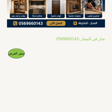
نجار في المجاز :0569660143
ا
ا
م
سعر العرض
ل
ل
س
س
ن
ع
ع
ر
ر
ت
ا
ا
ل
ل
ج
أ
ح
ص
ا
م
ل
ل
ي
ي
خ
ه
ه
و
و
ف
:
: