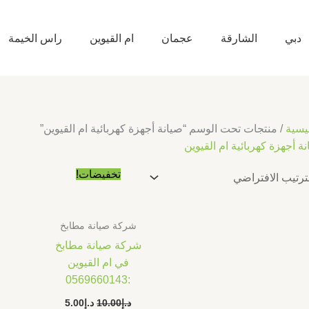
دبي
الشارقة
عجمان
ام القيوين
راس الخيمة
يسية
/ منتجات تحت الوسم “صيانة أجهزة كهربائية ام القيوين”
ة أجهزة كهربائية ام القيوين
السعر
السعر
تخفيضات!
الأصلي
الحالي
هو:
هو:
د.إ10.00.
د.إ5.00.
شركة صيانة مطابخ
شركة صيانة مطابخ
في ام القيوين
:0569660143
د.إ
10.00
د.إ
5.00