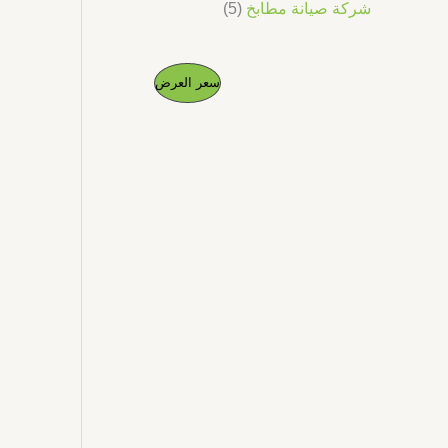
شركة صيانة مطابخ
5
ا
ا
م
سعر العرض
ل
ل
س
س
ن
ع
ع
ر
ر
ت
ا
ا
ل
ل
ج
أ
ح
ص
ا
م
ل
ل
ي
ي
خ
ه
ه
و
و
ف
:
:
د
د
.
.
ض
إ
إ
5
1
.
0
0
.
0
0