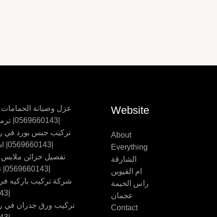
Website
عزل وصيانة الحمامات
|0569660143| ترميم حمامات
تركيب جبس بورد في ر
About
|0569660143| اسقف جبس
Everything
تفصيل خزائن ملابس
الشارقة
|0569660143| تفصيل اثاث
ام القيوين
شركة تركيب باركيه في 
راس الخيمة
|0569660143
عجمان
تركيب ورق جدران في ر
Contact