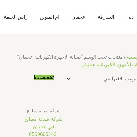
دبي
الشارقة
عجمان
ام القيوين
راس الخيمة
يسية
/ منتجات تحت الوسم “صيانة الأجهزة الكهربائية عجمان”
ة الأجهزة الكهربائية عجمان
السعر
السعر
تخفيضات!
الأصلي
الحالي
هو:
هو:
د.إ10.00.
د.إ5.00.
شركة صيانة مطابخ
شركة صيانة مطابخ
في عجمان
:0569660143