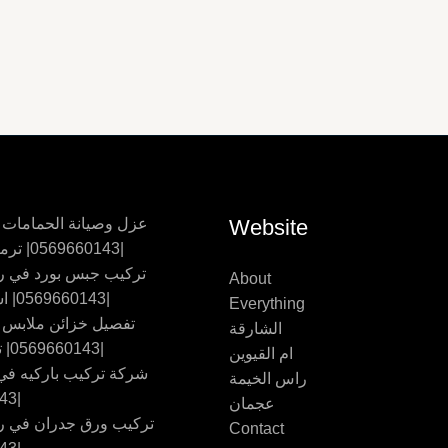
Website
عزل وصيانة الحمامات
|0569660143| ترميم حمامات
تركيب جبس بورد في ر
About
|0569660143| اسقف جبس
Everything
تفصيل خزائن ملابس
الشارقة
|0569660143| تفصيل اثاث
ام القيوين
شركة تركيب باركيه في 
راس الخيمة
|0569660143
عجمان
تركيب ورق جدران في ر
Contact