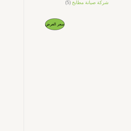
شركة صيانة مطابخ
5
ا
ا
م
سعر العرض
ل
ل
س
س
ن
ع
ع
ر
ر
ت
ا
ا
ل
ل
ج
أ
ح
ص
ا
م
ل
ل
ي
ي
خ
ه
ه
و
و
ف
:
:
د
د
.
.
ض
إ
إ
5
1
.
0
0
.
0
0