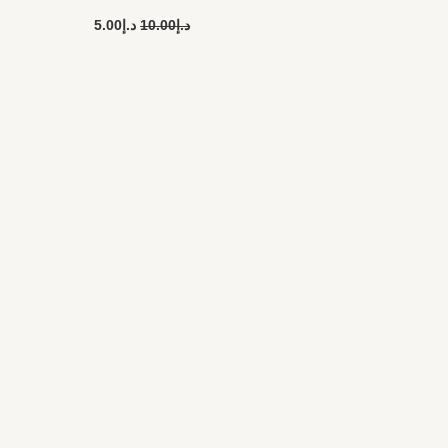
د.إ
10.00
د.إ
5.00