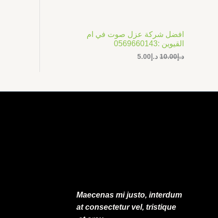
ر
ر
ت
ا
ا
ل
ل
ج
أ
ح
افضل شركة عزل صوت في ام
ص
ا
م
القيوين :0569660143
ل
ل
ي
ي
د.إ
10.00
د.إ
5.00
خ
ه
ه
و
و
ف
:
:
د
د
.
.
ض
إ
إ
5
1
.
0
0
.
0
0
.
0
.
Maecenas mi justo, interdum
at consectetur vel, tristique