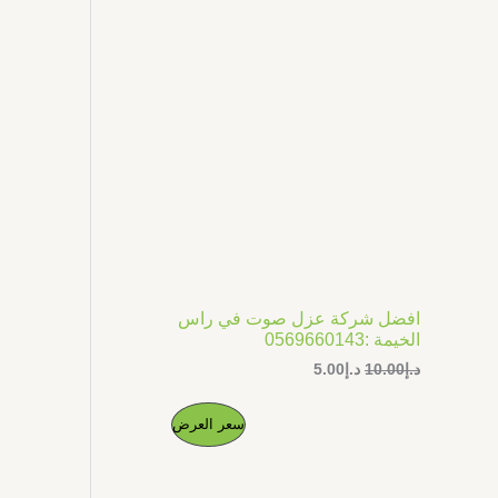
ل
ل
ج
أ
ح
ص
ا
م
ل
ل
ي
ي
خ
ه
ه
و
و
ف
:
:
د
د
.
.
ض
إ
إ
5
1
.
0
0
.
0
0
.
0
افضل شركة عزل صوت في راس
.
الخيمة :0569660143
د.إ
10.00
د.إ
5.00
ا
ا
م
سعر العرض
ل
ل
س
س
ن
ع
ع