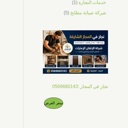
خدمات النجارة
1
شركة صيانة مطابخ
5
نجار في المجاز :0569660143
ا
ا
م
سعر العرض
ل
ل
س
س
ن
ع
ع
ر
ر
ت
ا
ا