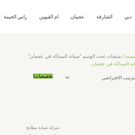
دبي
الشارقة
عجمان
ام القيوين
راس الخيمة
يسية
/ منتجات تحت الوسم “صيانة السباكة في عجمان”
نة السباكة في عجمان
السعر
السعر
تخفيضات!
الأصلي
الحالي
هو:
هو:
د.إ10.00.
د.إ5.00.
شركة صيانة مطابخ