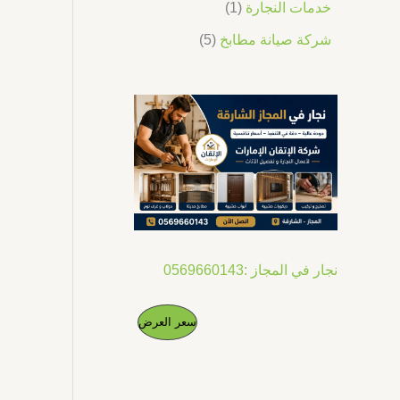
خدمات النجارة
1
شركة صيانة مطابخ
5
نجار في المجاز :0569660143
ا
ا
م
سعر العرض
ل
ل
س
س
ن
ع
ع
ر
ر
ت
ا
ا