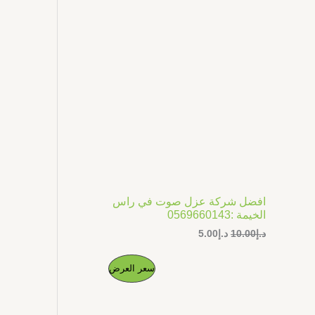
ل
ل
ج
أ
ح
ص
ا
م
ل
ل
ي
ي
خ
ه
ه
و
و
ف
:
:
د
د
.
.
ض
إ
إ
5
1
.
0
0
.
0
0
.
0
افضل شركة عزل صوت في راس
.
الخيمة :0569660143
د.إ
10.00
د.إ
5.00
ا
ا
م
سعر العرض
ل
ل
س
س
ن
ع
ع