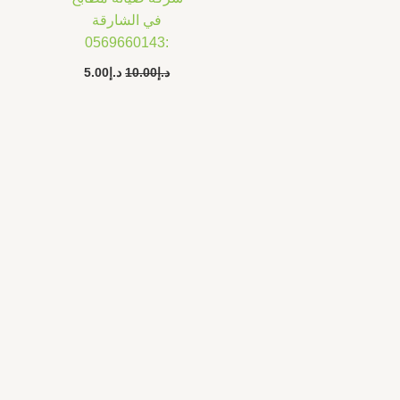
في الشارقة
:0569660143
د.إ
10.00
د.إ
5.00