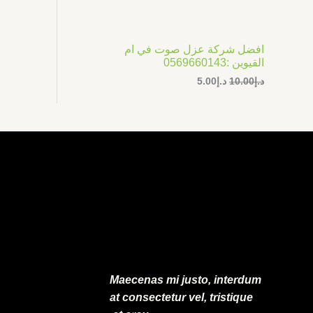
ر
ر
ت
ا
ا
ل
ل
ج
أ
ح
افضل شركة عزل صوت في ام
ص
ا
م
القيوين :0569660143
ل
ل
ي
ي
د.إ
10.00
د.إ
5.00
خ
ه
ه
و
و
ف
:
:
د
د
.
.
ض
إ
إ
5
1
.
0
0
.
0
0
.
0
.
Maecenas mi justo, interdum
at consectetur vel, tristique