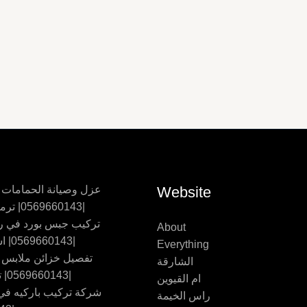
Website
عزل وصيانة الحمامات
|0569660143| ترميم حمامات
تركيب جبس بورد في ر
About
|0569660143| اسقف جبس
Everything
تفصيل خزائن ملابس
الشارقة
|0569660143| تفصيل اثاث
ام القيوين
شركة تركيب باركيه في 
راس الخيمة