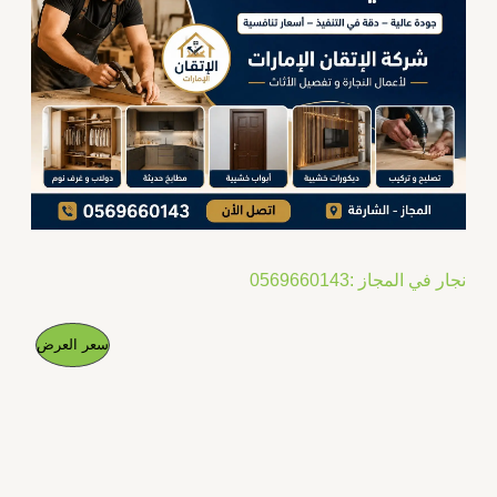
نجار في المجاز :0569660143
ا
ا
م
سعر العرض
ل
ل
س
س
ن
ع
ع
ر
ر
ت
ا
ا
ل
ل
ج
أ
ح