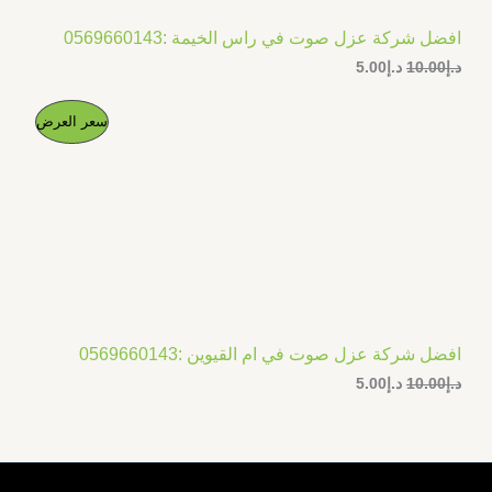
افضل شركة عزل صوت في راس الخيمة :0569660143
د.إ
10.00
د.إ
5.00
ا
ا
م
سعر العرض
ل
ل
س
س
ن
ع
ع
ر
ر
ت
ا
ا
ل
ل
ج
أ
ح
ص
ا
م
ل
ل
ي
ي
خ
ه
ه
و
و
افضل شركة عزل صوت في ام القيوين :0569660143
ف
:
:
د.إ
10.00
د.إ
5.00
د
د
.
.
ض
إ
إ
5
1
.
0
0
.