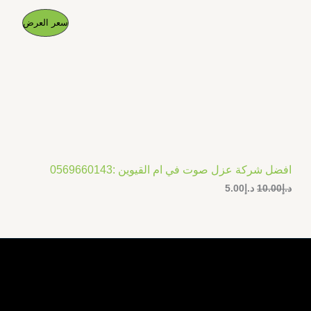
ا
ا
م
سعر العرض
ل
ل
س
س
ن
ع
ع
ر
ر
ت
ا
ا
ل
ل
ج
أ
ح
ص
ا
م
ل
ل
ي
ي
خ
ه
ه
و
و
افضل شركة عزل صوت في ام القيوين :0569660143
ف
:
:
د.إ
10.00
د.إ
5.00
د
د
.
.
ض
إ
إ
5
1
.
0
0
.
0
0
.
0
.