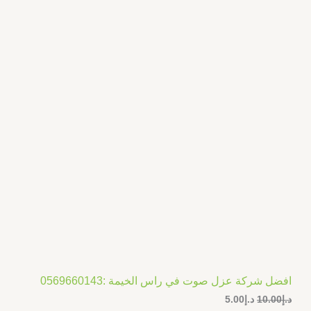
ف
:
:
د
د
.
.
ض
إ
إ
5
1
.
0
0
.
0
0
.
0
.
افضل شركة عزل صوت في راس الخيمة :0569660143
د.إ
10.00
د.إ
5.00