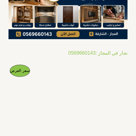
نجار في المجاز :0569660143
ا
ا
م
سعر العرض
ل
ل
س
س
ن
ع
ع
ر
ر
ت
ا
ا
ل
ل
ج
أ
ح
ص
ا
م
ل
ل
ي
ي
خ
ه
ه
و
و