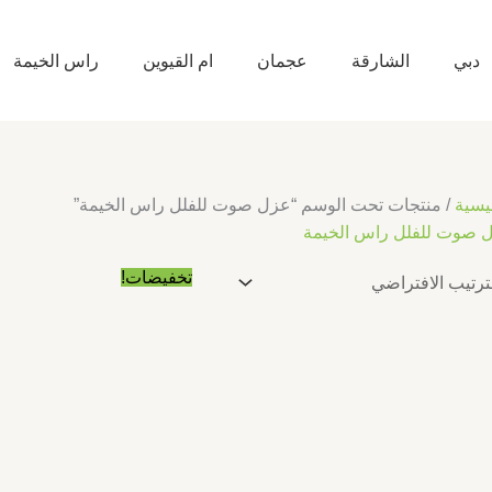
دبي
الشارقة
عجمان
ام القيوين
راس الخيمة
يسية
/ منتجات تحت الوسم “عزل صوت للفلل راس الخيمة”
 صوت للفلل راس الخيمة
السعر
السعر
تخفيضات!
الأصلي
الحالي
هو:
هو:
د.إ10.00.
د.إ5.00.