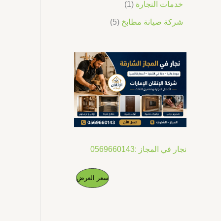
خدمات النجارة
1
شركة صيانة مطابخ
5
نجار في المجاز :0569660143
ا
ا
م
سعر العرض
ل
ل
س
س
ن
ع
ع
ر
ر
ت
ا
ا