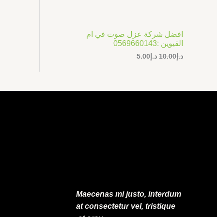
ر
ر
ت
ا
ا
ل
ل
ج
أ
ح
افضل شركة عزل صوت في ام
ص
ا
م
القيوين :0569660143
ل
ل
ي
ي
د.إ
10.00
د.إ
5.00
خ
ه
ه
و
و
ف
:
:
د
د
.
.
ض
إ
إ
5
1
.
0
0
.
0
0
.
0
.
Maecenas mi justo, interdum
at consectetur vel, tristique