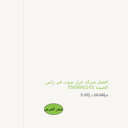
ل
ل
ج
أ
ح
ص
ا
م
ل
ل
ي
ي
خ
ه
ه
و
و
ف
:
:
د
د
.
.
ض
إ
إ
5
1
.
0
0
.
0
0
.
0
افضل شركة عزل صوت في راس
.
الخيمة :0569660143
د.إ
10.00
د.إ
5.00
ا
ا
م
سعر العرض
ل
ل
س
س
ن
ع
ع