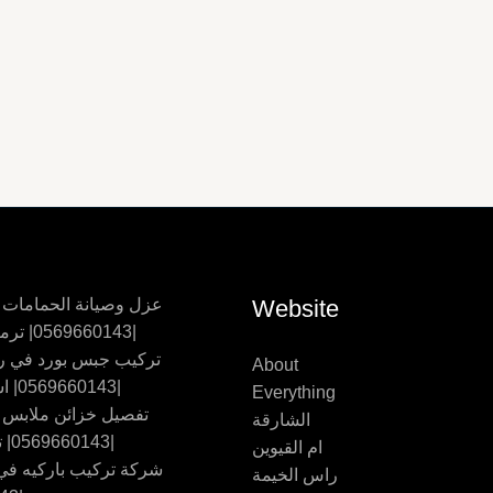
Website
عزل وصيانة الحمامات
|0569660143| ترميم حمامات
تركيب جبس بورد في ر
About
|0569660143| اسقف جبس
Everything
تفصيل خزائن ملابس
الشارقة
|0569660143| تفصيل اثاث
ام القيوين
شركة تركيب باركيه في 
راس الخيمة