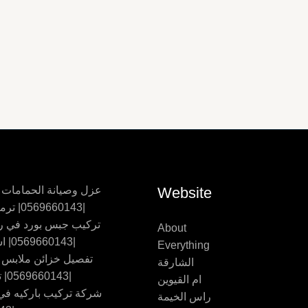
Website
عزل وصيانة الحمامات
|0569660143| ترميم حمامات
تركيب جبس بورد في ر
About
|0569660143| اسقف جبس
Everything
تفصيل خزائن ملابس
الشارقة
|0569660143| تفصيل اثاث
ام القيوين
شركة تركيب باركيه في 
راس الخيمة