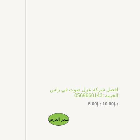
ل
ل
ج
أ
ح
ص
ا
م
ل
ل
ي
ي
خ
ه
ه
و
و
ف
:
:
د
د
.
.
ض
إ
إ
5
1
.
0
0
.
0
0
.
0
افضل شركة عزل صوت في راس
.
الخيمة :0569660143
د.إ
10.00
د.إ
5.00
ا
ا
م
سعر العرض
ل
ل
س
س
ن
ع
ع