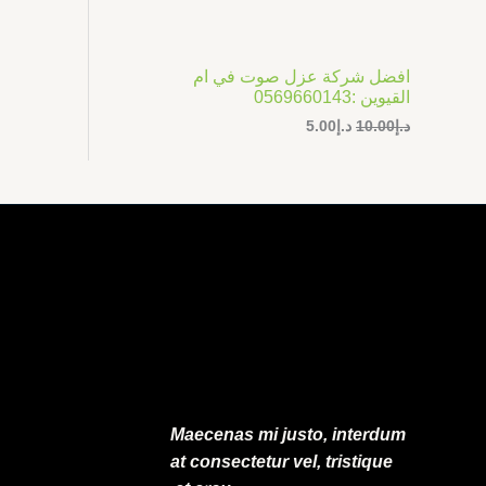
ر
ر
ت
ا
ا
ل
ل
ج
أ
ح
افضل شركة عزل صوت في ام
ص
ا
م
القيوين :0569660143
ل
ل
ي
ي
د.إ
10.00
د.إ
5.00
خ
ه
ه
و
و
ف
:
:
د
د
.
.
ض
إ
إ
5
1
.
0
0
.
0
0
.
0
.
Maecenas mi justo, interdum
at consectetur vel, tristique