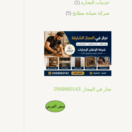
خدمات النجارة
1
شركة صيانة مطابخ
5
نجار في المجاز :0569660143
ا
ا
م
سعر العرض
ل
ل
س
س
ن
ع
ع
ر
ر
ت
ا
ا