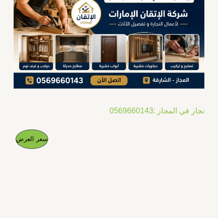
نجار في المجاز :0569660143
ا
ا
م
سعر العرض
ل
ل
س
س
ن
ع
ع
ر
ر
ت
ا
ا
ل
ل
ج
أ
ح
ص
ا
م
ل
ل