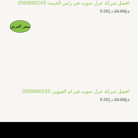
افضل شركة عزل صوت في راس الخيمة :0569660143
د.إ
10.00
د.إ
5.00
ا
ا
م
سعر العرض
ل
ل
س
س
ن
ع
ع
ر
ر
ت
ا
ا
ل
ل
ج
أ
ح
ص
ا
م
ل
ل
ي
ي
خ
ه
ه
و
و
افضل شركة عزل صوت في ام القيوين :0569660143
ف
:
:
د.إ
10.00
د.إ
5.00
د
د
.
.
ض
إ
إ
5
1
.
0
0
.
0
0