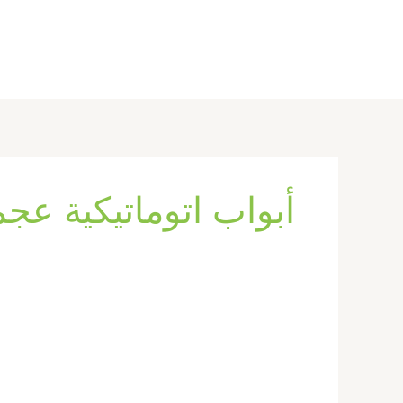
خطي
لى
لمحتوى
أبواب اتوماتيكية عج
تركيب
ابواب
واخشاب