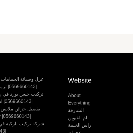
Website
عزل وصيانة الحمامات
|0569660143| ترميم حمامات
تركيب جبس بورد في ر
About
|0569660143| اسقف جبس
Everything
تفصيل خزائن ملابس
الشارقة
|0569660143| تفصيل اثاث
ام القيوين
شركة تركيب باركيه في 
راس الخيمة
|0569660143
عجمان