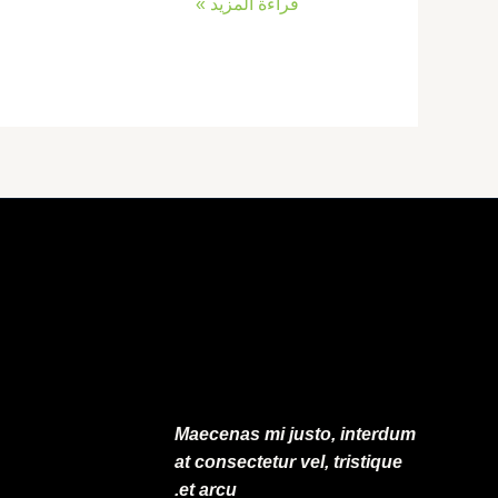
قراءة المزيد »
Maecenas mi justo, interdum
at consectetur vel, tristique
et arcu.