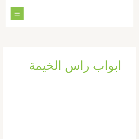
خطي
لى
لمحتوى
ابواب راس الخيمة
تركيب
ابواب
واخشاب
في
راس
الخيمة