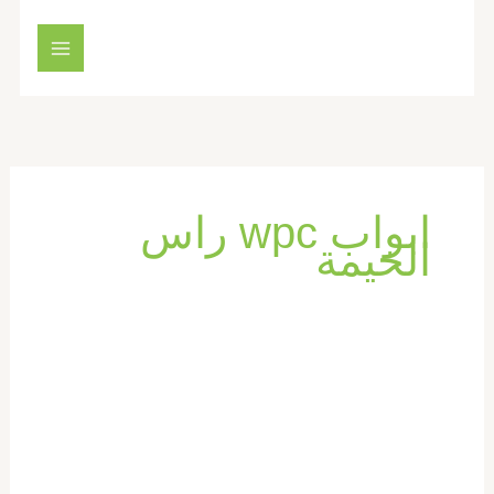
خطي
لى
لمحتوى
ابواب wpc راس
الخيمة
تركيب
ابواب
واخشاب
في
راس