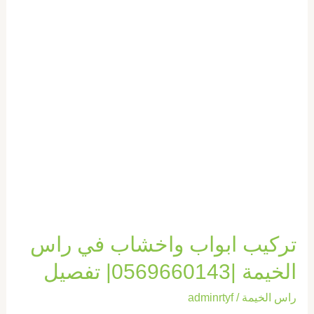
الخيمة
|0569660143|
تفصيل
تركيب ابواب واخشاب في راس
الخيمة |0569660143| تفصيل
راس الخيمة
/
adminrtyf