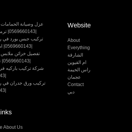
Website
عزل وصيانة الحمامات
|0569660143| ترميم حمامات
تركيب جبس بورد في ر
About
|0569660143| اسقف جبس
Everything
تفصيل خزائن ملابس
الشارقة
|0569660143| تفصيل اثاث
ام القيوين
شركة تركيب باركيه في 
راس الخيمة
|0569660143
عجمان
تركيب ورق جدران في ر
Contact
|0569660143
دبي
inks
e About Us