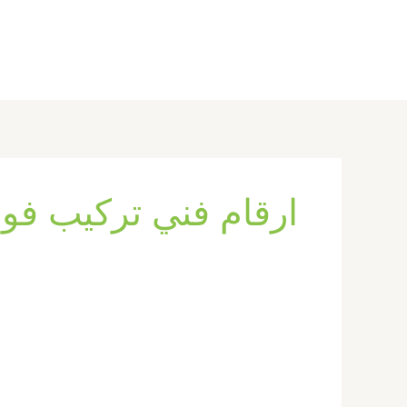
خطي
لى
لمحتوى
ارقام فني تركيب فو
تركيب
فورسيلنج
فى