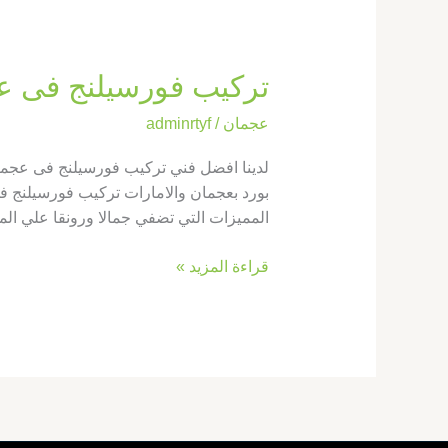
تركيب فورسيلنج فى عجمان |0569660143|
عجمان
/
adminrtyf
لدينا افضل فني تركيب فورسيلنج فى عجمان
بورد بعجمان والامارات تركيب فورسيلنج في
المميزات التي تضفي جمالا ورونقا علي ال
قراءة المزيد »