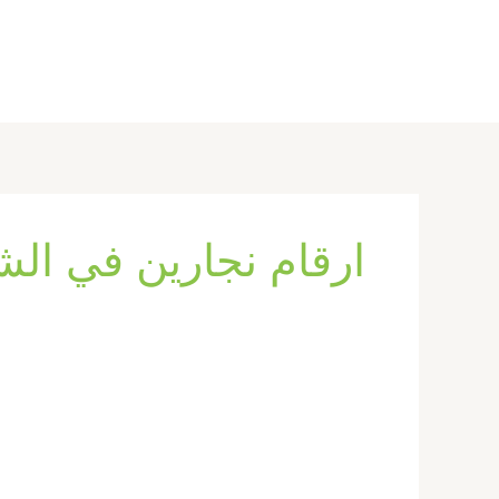
خطي
لى
لمحتوى
ارقام نجارين في الش
نجار
في
الشارقة