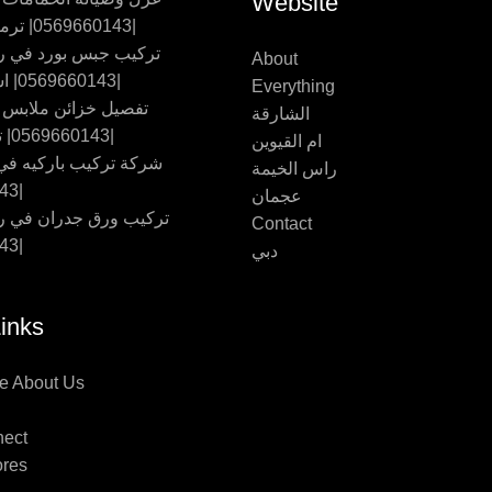
Website
|0569660143| ترميم حمامات
تركيب جبس بورد في ر
About
|0569660143| اسقف جبس
Everything
تفصيل خزائن ملابس
الشارقة
|0569660143| تفصيل اثاث
ام القيوين
شركة تركيب باركيه في 
راس الخيمة
|0569660143
عجمان
تركيب ورق جدران في ر
Contact
|0569660143
دبي
inks
e About Us
nect
ores