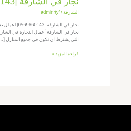
نجار في الشارقة |0569660143| اعمال نجارة
الشارقة
/
adminrtyf
نجار في الشا
نجار في الشارقة أعمال النجارة في الشارق
التي يشترط ان تكون في جميع المنازل […
قراءة المزيد »