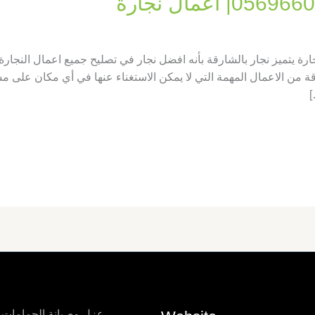
رقة |0569660143| اعمال نجارة يتميز نجار بالشارقة بأنه افضل نجار في تصليح جميع اعم
ة من الاعمال المهمة التي لا يمكن الاستغناء عنها في أي مكان على م
]
عزل وصيانة الحمامات