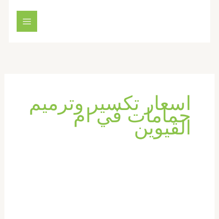
خطي
لى
لمحتوى
اسعار تكسير وترميم
حمامات في ام
القيوين
تكسير
وترميم
حمامات
في