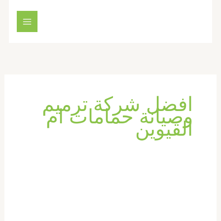
خطي
لى
لمحتوى
افضل شركة ترميم
وصيانة حمامات ام
القيوين
تكسير
وترميم
حمامات
في