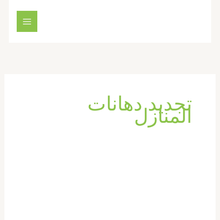
خطي
لى
لمحتوى
تجديد دهانات
المنازل
تكسير
وترميم
حمامات
في
ام