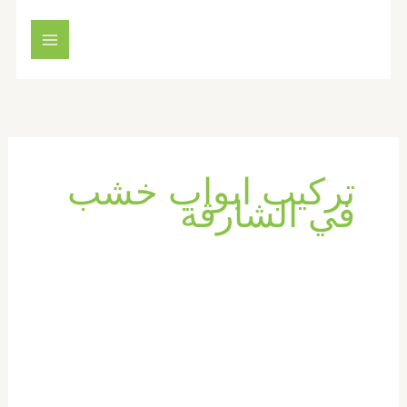
خطي
لى
لمحتوى
تركيب ابواب خشب
في الشارقة
تركيب
ابواب
واخشاب
في
الشارقة