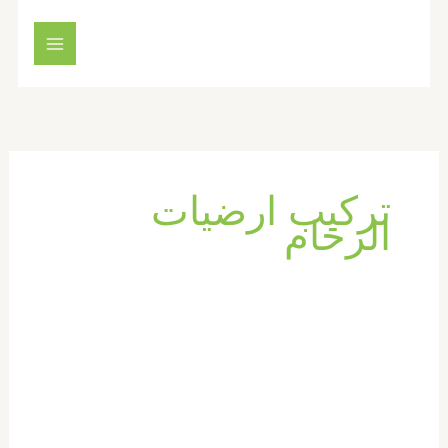
خطي
لى
لمحتوى
تركيب ارضيات
الرخام
شركة
تركيب
رخام
في
راس