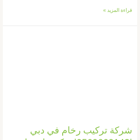
قراءة المزيد »
شركة
تركيب
رخام
في
دبي
|0569660143|
تركيب
ارضيات
شركة تركيب رخام في دبي