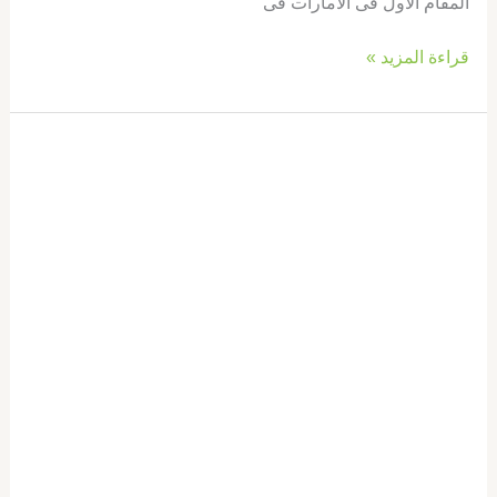
المقام الاول فى الامارات فى
قراءة المزيد »
شركة
تركيب
سيراميك
في
عجمان
|0569660143|
تركيب
بلاط