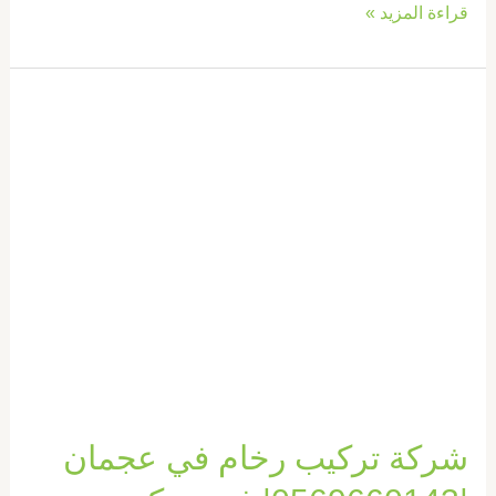
قراءة المزيد »
شركة
تركيب
رخام
في
عجمان
|0569660143|
فني
تركيب
شركة تركيب رخام في عجمان