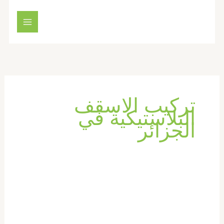
خطي
لى
لمحتوى
تركيب الاسقف
البلاستيكية في
الجزائر
تركيب
فورسيلنج
في
دبي