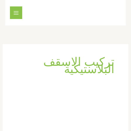
خطي
لى
لمحتوى
تركيب الاسقف
البلاستيكية
تركيب
فورسيلنج
في
دبي
|0569660143|