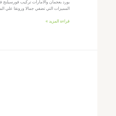
بورد بعجمان والامارات تركيب فورسيلنج في
المميزات التي تضفي جمالا ورونقا علي ال
قراءة المزيد »
تركيب
فورسيلنج
في
دبي
|0569660143|
اسقف
معلقة