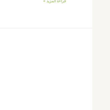
قراءة المزيد »
تركيب
فورسيلنج
فى
عجمان
|0569660143|
اسقف
معلقة