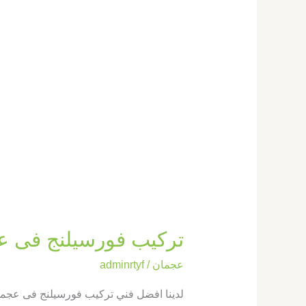
تركيب فورسيلنج فى عجمان |0569660143|
عجمان
/
adminrtyf
لدينا افضل فني تركيب فورسيلنج فى عجمان