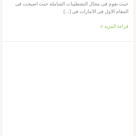
حيث نقوم فى مجال التشطيبات الشاملة حيث اصبحت فى
المقام الاول فى الامارات فى […]
قراءة المزيد »
شركة
تركيب
سيراميك
في
عجمان
|0569660143|
تركيب
بلاط