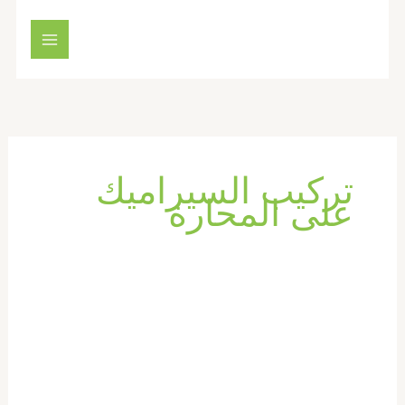
خطي
لى
لمحتوى
تركيب السيراميك
على المحارة
شركة
تركيب
سيراميك
في
راس