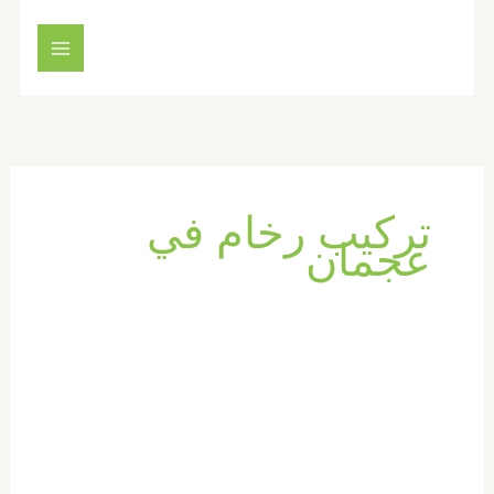
خطي
لى
لمحتوى
تركيب رخام في
عجمان
شركة
تركيب
رخام
في
عجمان