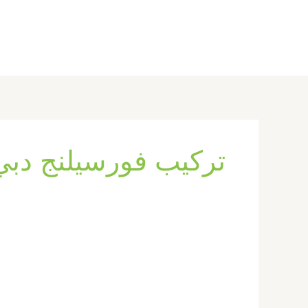
خطي
لى
لمحتوى
تركيب فورسيلنج دبي
تركيب
فورسيلنج
في