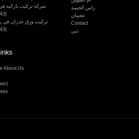
شركة تركيب باركيه في 
راس الخيمة
|0569660143
عجمان
تركيب ورق جدران في ر
Contact
|0569660143
دبي
inks
e About Us
nect
ores