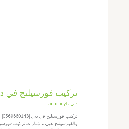
تركيب فورسيلنج في دبي |0569660143| اسقف
دبي
/
adminrtyf
تر
والفورسيلنج بدبي والإمارات تركيب فورسيل