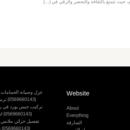
م، حيث تتمتع بالثقافة والتحضر والرقي في […]
Website
عزل وصيانة الحمامات
|0569660143| ترميم حمامات
تركيب جبس بورد في ر
About
|0569660143| اسقف جبس
Everything
تفصيل خزائن ملابس
الشارقة
|0569660143| تفصيل اثاث
ام القيوين