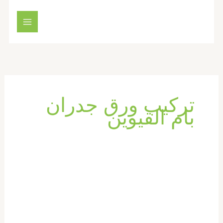
خطي
لى
لمحتوى
تركيب ورق جدران
بام القيوين
تركيب
ورق
جدران
في
ام