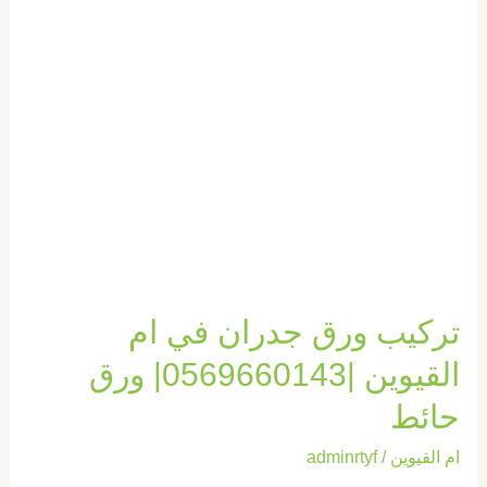
القيوين
|0569660143|
ورق
حائط
تركيب ورق جدران في ام
القيوين |0569660143| ورق
حائط
ام القيوين
/
adminrtyf