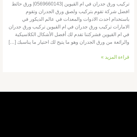
تركيب ورق جدران في ام القيوين |0569660143| ورق حائط
افضل شركة تقوم بتركيب ولصق ورق الجدران وتقوم
باستخدام احدث الادوات والمعدات في عالم الديكور في
الامارات تركيب ورق جدران في ام القيوين تركيب ورق جدران
في ام القيوين فشركتنا تقدم لك أفضل الأشكال الكلاسيكية
والرائعة من ورق الجدران وهو ما يتيح لك اختيار ما يناسبك […]
قراءة المزيد »