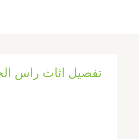
خطي
لى
لمحتوى
تفصيل اثاث راس الخ
تفصيل
اثاث
في