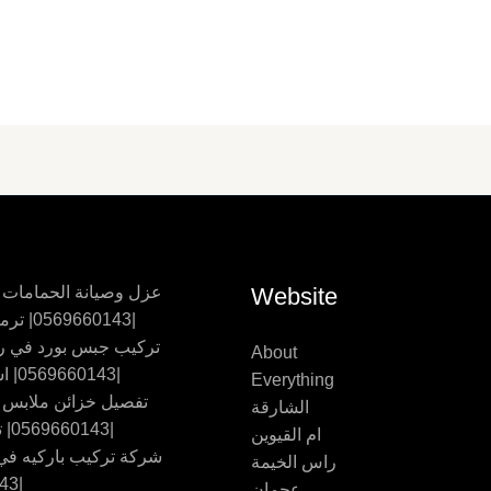
Website
عزل وصيانة الحمامات
|0569660143| ترميم حمامات
تركيب جبس بورد في ر
About
|0569660143| اسقف جبس
Everything
تفصيل خزائن ملابس
الشارقة
|0569660143| تفصيل اثاث
ام القيوين
شركة تركيب باركيه في 
راس الخيمة
|0569660143
عجمان