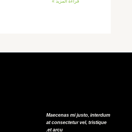
قراءة المزيد »
Maecenas mi justo, interdum
at consectetur vel, tristique
et arcu.