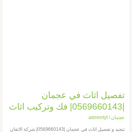
فك
وتركيب
اثاث
تفصيل اثاث في عجمان
|0569660143| فك وتركيب اثاث
عجمان
/
adminrtyf
تنجيد و تفصيل اثاث في عجمان |0569660143| شركة الاتقان