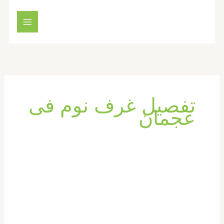
خطي
لى
لمحتوى
تفصيل غرف نوم فى
عجمان
تفصيل
اثاث
في
عجمان
|0569660143|