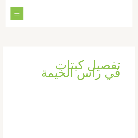
خطي
لى
لمحتوى
تفصيل كبتات
في راس الخيمة
تفصيل
خزائن
ملابس
في
راس