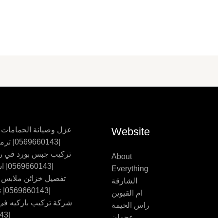
Website
عزل وصيانة الحمامات
|0569660143| ترميم حمامات
تركيب جبس بورد في ر
About
|0569660143| اسقف جبس
Everything
تفصيل خزائن ملابس
الشارقة
|0569660143| تفصيل اثاث
ام القيوين
شركة تركيب باركيه في 
راس الخيمة
|0569660143
عجمان