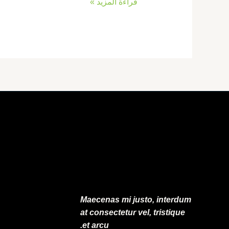
قراءة المزيد »
Maecenas mi justo, interdum
at consectetur vel, tristique
et arcu.