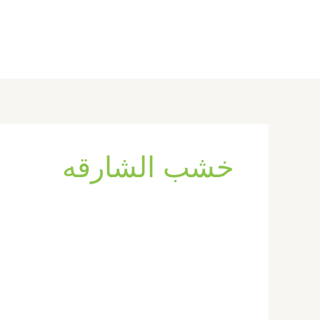
خطي
لى
لمحتوى
خشب الشارقه
تركيب
ابواب
واخشاب