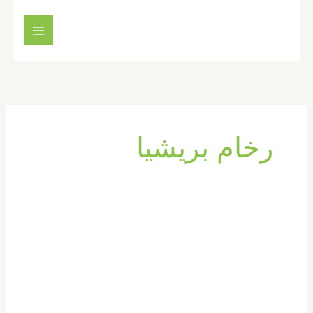
خطي
لى
لمحتوى
رخام بريشيا
شركة
تركيب
رخام
في
راس
الخيمة