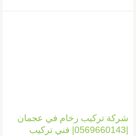
شركة
تركيب
رخام
في
عجمان
|0569660143|
فني
تركيب
شركة تركيب رخام في عجمان
|0569660143| فني تركيب