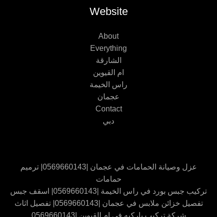
Website
About
Everything
الشارقة
ام القيوين
راس الخيمة
عجمان
Contact
دبي
عزل وصيانة الحمامات في عجمان |0569660143| ترميم
حمامات
تركيب جبس بورد في راس الخيمة |0569660143| اسقف جبس
تفصيل خزائن ملابس في عجمان |0569660143| تفصيل اثاث
شركة تركيب باركيه في ام القيوين |0569660143