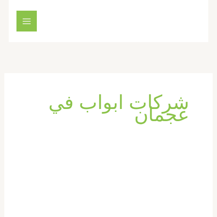
خطي
لى
لمحتوى
شركات ابواب في
عجمان
تركيب
ابواب
واخشاب
في
عجمان