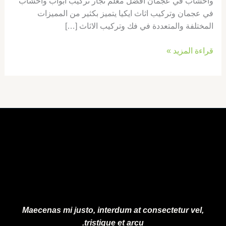
واخشاب في عجمان افضل معلم نجار تركيب ابواب واخشاب
في عجمان وتركيب اثاث ايكيا يتميز بكثير من المميزات
المختلفة والمتعددة في فك وتركيب الاثاث […]
قراءة المزيد »
Maecenas mi justo, interdum at consectetur vel,
tristique et arcu.