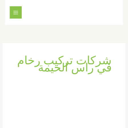
خطي
لى
لمحتوى
شركات تركيب رخام
في راس الخيمة
شركة
تركيب
رخام
في
راس