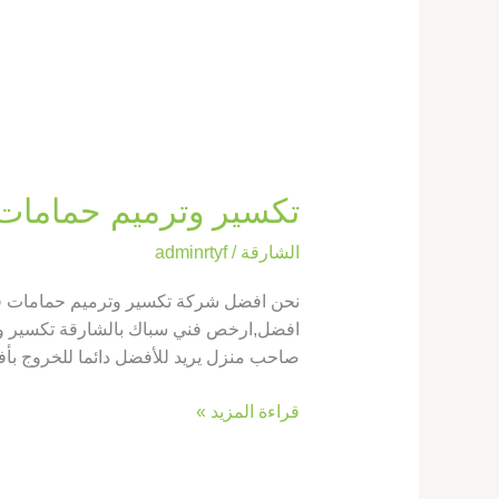
تكسير وترميم حمامات في الشارقة |43
الشارقة
/
adminrtyf
نحن افضل شركة تكسير وترميم حمامات في 
افضل,ارخص فني سباك بالشارقة تكسير وت
صاحب منزل يريد للأفضل دائما للخروج بأف
قراءة المزيد »