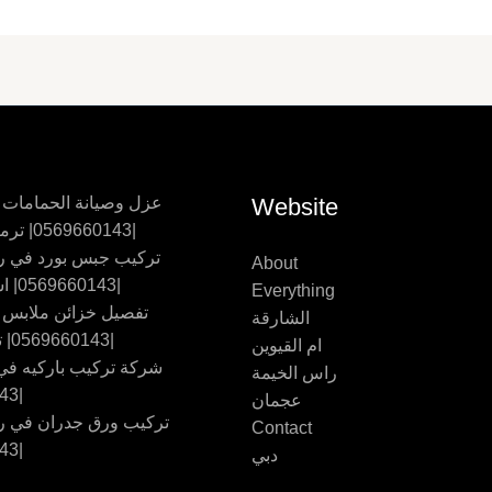
Website
عزل وصيانة الحمامات
|0569660143| ترميم حمامات
تركيب جبس بورد في ر
About
|0569660143| اسقف جبس
Everything
تفصيل خزائن ملابس
الشارقة
|0569660143| تفصيل اثاث
ام القيوين
شركة تركيب باركيه في 
راس الخيمة
|0569660143
عجمان
تركيب ورق جدران في ر
Contact
|0569660143
دبي